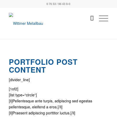
0 76 53 / 96 43 8-0
PORTFOLIO POST
CONTENT
[divider_line]
[1of2]
[list type=“circle“]
[li]Pellentesque ante turpis, adipiscing sed egestas
pellentesque, eleifend a eros.[/li]
[li]Praesent adipiscing porttitor luctus.[/li]