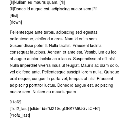
[li]Nullam eu mauris quam. [/li]
[li]Donec id augue est, adipiscing auctor sem.[/li]
[/list]
[down]
Pellentesque ante turpis, adipiscing sed egestas
pellentesque, eleifend a eros. Nam id enim sem.
Suspendisse potenti. Nulla facilisi. Praesent lacinia
consequat faucibus. Aenean et ante est. Vestibulum eu leo
at augue auctor lacinia ac a lacus. Suspendisse at elit nisi.
Nulla imperdiet viverra risus ut feugiat. Mauris ac diam odio,
vel eleifend ante. Pellentesque suscipit lorem nulla. Quisque
erat neque, congue in porta vel, tempus ut nisl. Praesent
adipiscing porttitor luctus. Donec id augue est, adipiscing
auctor sem. Nullam eu mauris quam.
[/1of2]
[1of2_last] [slider id=“kt21SqgOBK7M6JGvLCFB“]
[/1of2_last]