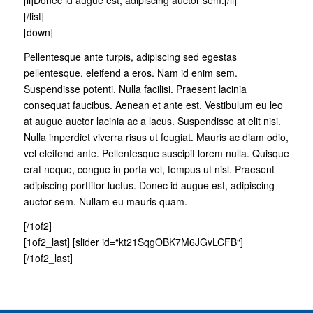
[/list]
[down]
Pellentesque ante turpis, adipiscing sed egestas
pellentesque, eleifend a eros. Nam id enim sem.
Suspendisse potenti. Nulla facilisi. Praesent lacinia
consequat faucibus. Aenean et ante est. Vestibulum eu leo
at augue auctor lacinia ac a lacus. Suspendisse at elit nisi.
Nulla imperdiet viverra risus ut feugiat. Mauris ac diam odio,
vel eleifend ante. Pellentesque suscipit lorem nulla. Quisque
erat neque, congue in porta vel, tempus ut nisl. Praesent
adipiscing porttitor luctus. Donec id augue est, adipiscing
auctor sem. Nullam eu mauris quam.
[/1of2]
[1of2_last] [slider id=“kt21SqgOBK7M6JGvLCFB“]
[/1of2_last]