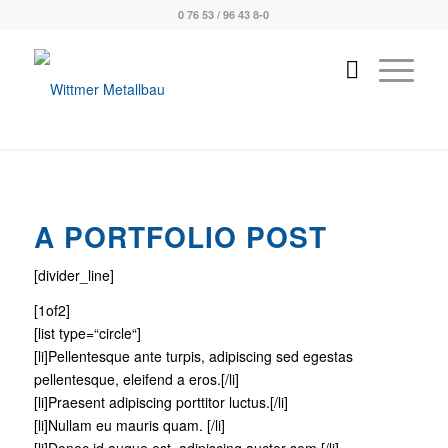
0 76 53 / 96 43 8-0
A PORTFOLIO POST
[divider_line]
[1of2]
[list type=“circle“]
[li]Pellentesque ante turpis, adipiscing sed egestas
pellentesque, eleifend a eros.[/li]
[li]Praesent adipiscing porttitor luctus.[/li]
[li]Nullam eu mauris quam. [/li]
[li]Donec id augue est, adipiscing auctor sem.[/li]