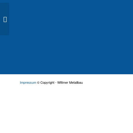
Treppengeländer 03
Impressum
© Copyright - Wittmer Metallbau