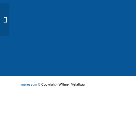
Treppengeländer 05
Impressum
© Copyright - Wittmer Metallbau